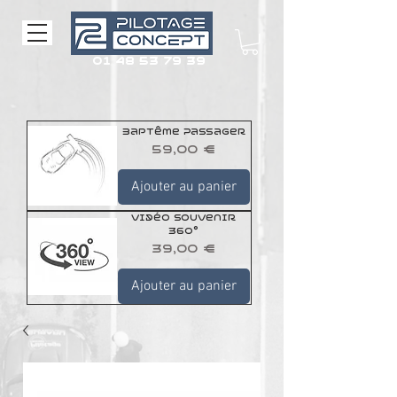
01 48 53 79 39
Baptême Passager
Prix
59,00 €
Ajouter au panier
Vidéo Souvenir
360°
Prix
39,00 €
Ajouter au panier